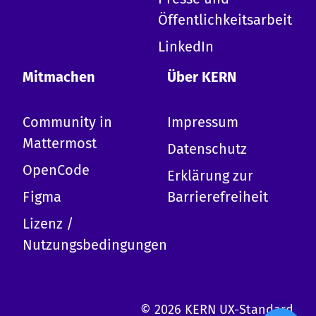
Ich bin die KERN KI und kann zu allen Inhalten
Öffentlichkeitsarbeit
auf dieser Website Auskunft geben.
-
Erkläre KERN
LinkedIn
-
Design-System
-
Erste Schritte mit KERN
Mitmachen
Über KERN
-
Mitwirken
-
Termine
Community in
Impressum
-
Komponentenübersicht
-
Barrierefreiheit
Mattermost
Datenschutz
-
Tokens
OpenCode
-
Kopfzeile
Erklärung zur
-
Wir kann ich dich benutzen?
Figma
Barrierefreiheit
Lizenz /
Nutzungsbedingungen
© 2026 KERN UX-Standard