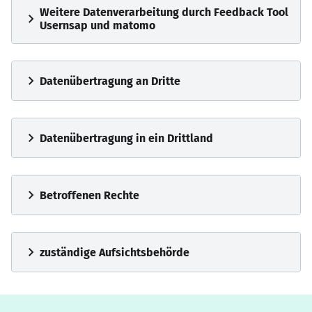
Weitere Datenverarbeitung durch Feedback Tool
chevron_right
Usernsap und matomo
chevron_right
Datenübertragung an Dritte
chevron_right
Datenübertragung in ein Drittland
chevron_right
Betroffenen Rechte
chevron_right
zuständige Aufsichtsbehörde