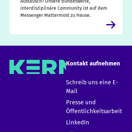
Austausch? Unsere bundesweite,
interdisziplinäre Community ist auf dem
Messenger Mattermost zu Hause.
Kontakt aufnehmen
×
Schreib uns eine E-
Mail
Hallo!
Presse und
Ich bin die KERN KI und kann zu allen Inhalten
Öffentlichkeitsarbeit
auf dieser Website Auskunft geben.
-
Erkläre KERN
LinkedIn
-
Design-System