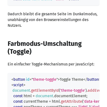
Dadurch bleibt die gesamte Seite im Dunkelmodus,
unabhängig von den Browsereinstellungen des
Nutzers.
Farbmodus-Umschaltung
(Toggle)
Ein einfacher Toggle-Mechanismus per JavaScript:
<
button
id
=
"
theme-toggle
"
>
Toggle Theme
</
button
>
<
script
>
document
.
getElementById
(
'theme-toggle'
)
.
addEventLi
const
 html 
=
document
.
documentElement
;
const
 currentTheme 
=
 html
.
getAttribute
(
'data-kern-t
const
 newTheme 
=
 currentTheme 
===
'light'
?
'dark'
:
'l