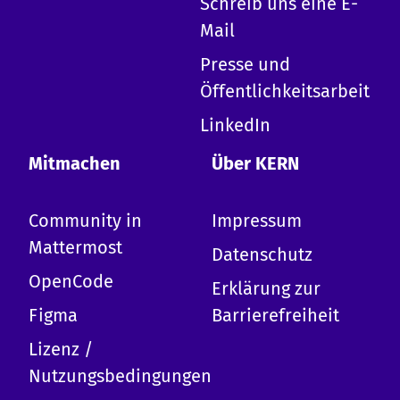
Schreib uns eine E-
Mail
Hallo!
Presse und
Ich bin die KERN KI und kann zu allen Inhalten
Öffentlichkeitsarbeit
auf dieser Website Auskunft geben.
-
Erkläre KERN
LinkedIn
-
Design-System
-
Erste Schritte mit KERN
Mitmachen
Über KERN
-
Mitwirken
-
Termine
Community in
Impressum
-
Komponentenübersicht
-
Barrierefreiheit
Mattermost
Datenschutz
-
Tokens
OpenCode
-
Kopfzeile
Erklärung zur
-
Wir kann ich dich benutzen?
Figma
Barrierefreiheit
Lizenz /
Nutzungsbedingungen