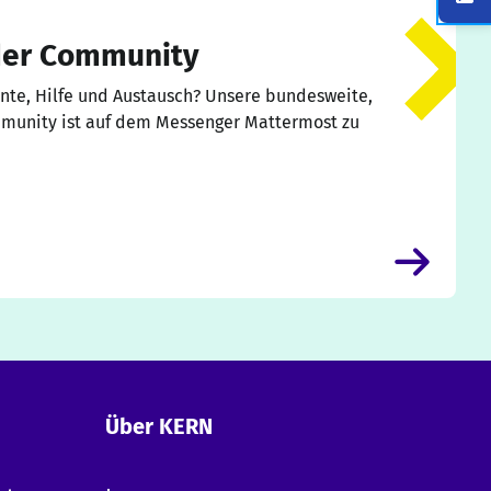
der Community
nnte, Hilfe und Austausch? Unsere bundesweite,
×
mmunity ist auf dem Messenger Mattermost zu
Hallo!
Ich bin die KERN KI und kann zu allen Inhalten
auf dieser Website Auskunft geben.
-
Erkläre KERN
-
Design-System
-
Erste Schritte mit KERN
-
Mitwirken
-
Termine
Über KERN
-
Komponentenübersicht
-
Barrierefreiheit
-
Tokens