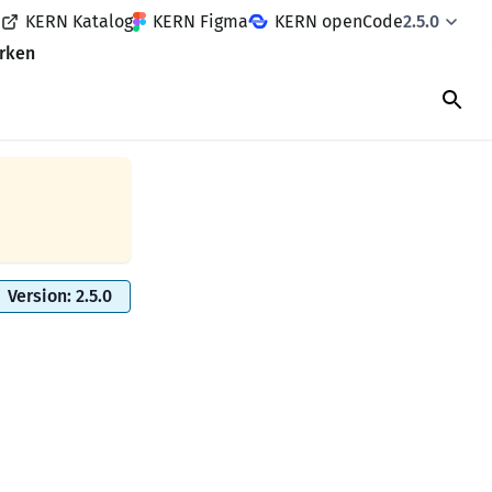
|
KERN Katalog
KERN Figma
KERN openCode
2.5.0
rken
Version: 2.5.0