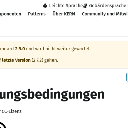
Leichte Sprache
Gebärdensprache
ponenten
Patterns
Über KERN
Community und Mitwi
andard
2.5.0
und wird nicht weiter gewartet.
f
letzte Version
(
2.7.2
) gehen.
zungsbedingungen
 CC-Lizenz: