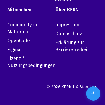
-
Design-System
-
Erste Schritte mit KERN
Mitmachen
Über KERN
-
Mitwirken
-
Termine
Community in
Impressum
-
Komponentenübersicht
-
Barrierefreiheit
Mattermost
Datenschutz
-
Tokens
OpenCode
-
Kopfzeile
Erklärung zur
-
Wir kann ich dich benutzen?
Figma
Barrierefreiheit
Lizenz /
Nutzungsbedingungen
© 2026 KERN UX-Standard