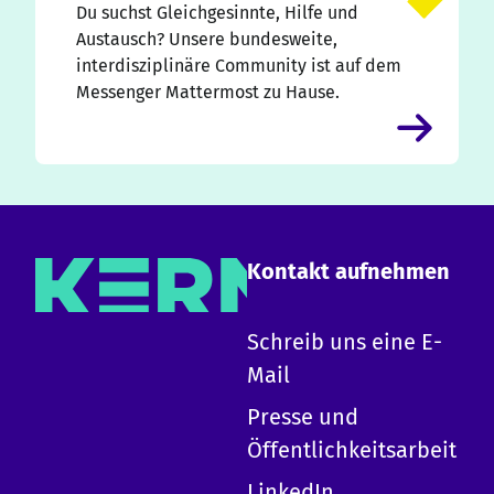
Du suchst Gleichgesinnte, Hilfe und
Austausch? Unsere bundesweite,
interdisziplinäre Community ist auf dem
Messenger Mattermost zu Hause.
Kontakt aufnehmen
×
Schreib uns eine E-
Mail
Hallo!
Presse und
Ich bin die KERN KI und kann zu allen Inhalten
Öffentlichkeitsarbeit
auf dieser Website Auskunft geben.
-
Erkläre KERN
LinkedIn