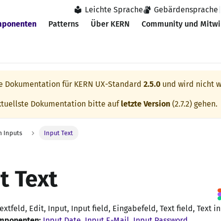
Leichte Sprache
Gebärdensprache
ponenten
Patterns
Über KERN
Community und Mitwi
ie Dokumentation für
KERN UX-Standard
2.5.0
und wird nicht w
ktuellste Dokumentation bitte auf
letzte Version
(
2.7.2
) gehen.
m Inputs
Input Text
t Text
extfeld, Edit, Input, Input field, Eingabefeld, Text field, Text i
omponenten:
Input Date
,
Input E-Mail
,
Input Password