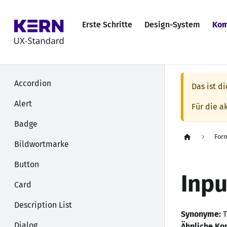
Erste Schritte
Design-System
Kom
Accordion
Das ist d
Alert
Für die a
Badge
For
Bildwortmarke
Button
Inpu
Card
Description List
Synonyme:
T
Dialog
Ähnliche K