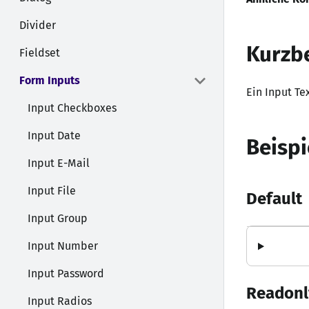
Divider
Kurzb
Fieldset
Form Inputs
Ein Input T
Input Checkboxes
Input Date
Beispi
Input E-Mail
Input File
Default
Input Group
Input Number
Input Password
Readonl
Input Radios