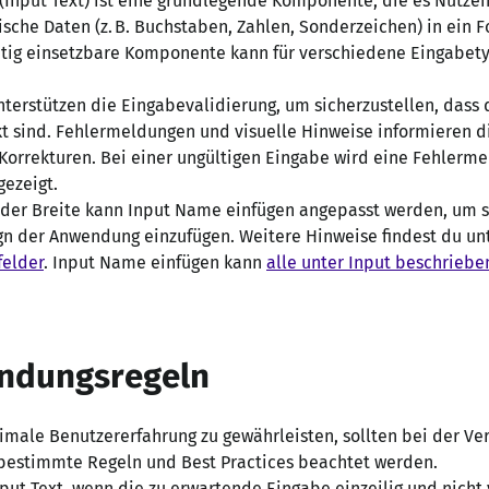
 (Input Text) ist eine grundlegende Komponente, die es Nutze
che Daten (z. B. Buchstaben, Zahlen, Sonderzeichen) in ein 
eitig einsetzbare Komponente kann für verschiedene Eingabet
nterstützen die Eingabevalidierung, um sicherzustellen, dass
kt sind. Fehlermeldungen und visuelle Hinweise informieren 
Korrekturen. Bei einer ungültigen Eingabe wird eine Fehlerm
gezeigt.
 der Breite kann Input Name einfügen angepasst werden, um s
n der Anwendung einzufügen. Weitere Hinweise findest du un
felder
. Input Name einfügen kann
alle unter Input beschrieb
ndungsregeln
imale Benutzererfahrung zu gewährleisten, sollten bei der V
 bestimmte Regeln und Best Practices beachtet werden.
ut Text, wenn die zu erwartende Eingabe einzeilig und nicht 