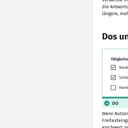
die Antwort
längere, me
Dos u
Wenn Nutzen
Freitexteing
erschwert. V