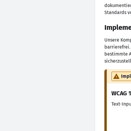
dokumentier
Standards vo
Impleme
Unsere Komp
barrierefre
bestimmte A
sicherzustel
Imp
WCAG
1
Text-Inp