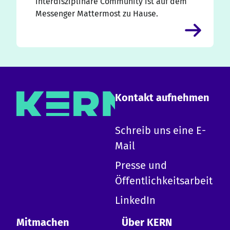
interdisziplinäre Community ist auf dem
Messenger Mattermost zu Hause.
Kontakt aufnehmen
×
Schreib uns eine E-
Mail
Hallo!
Presse und
Ich bin die KERN KI und kann zu allen Inhalten
Öffentlichkeitsarbeit
auf dieser Website Auskunft geben.
-
Erkläre KERN
LinkedIn
-
Design-System
-
Erste Schritte mit KERN
Mitmachen
Über KERN