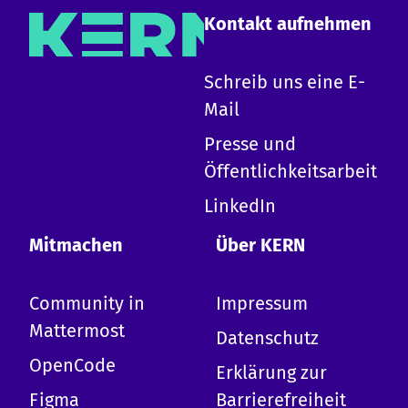
Kontakt aufnehmen
×
Schreib uns eine E-
Mail
Hallo!
Presse und
Ich bin die KERN KI und kann zu allen Inhalten
Öffentlichkeitsarbeit
auf dieser Website Auskunft geben.
-
Erkläre KERN
LinkedIn
-
Design-System
-
Erste Schritte mit KERN
Mitmachen
Über KERN
-
Mitwirken
-
Termine
Community in
Impressum
-
Komponentenübersicht
-
Barrierefreiheit
Mattermost
Datenschutz
-
Tokens
OpenCode
-
Kopfzeile
Erklärung zur
-
Wir kann ich dich benutzen?
Figma
Barrierefreiheit