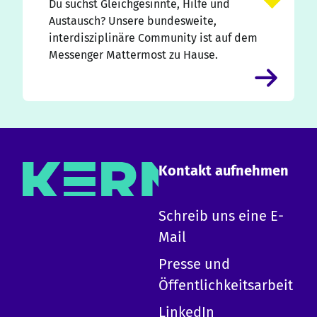
Du suchst Gleichgesinnte, Hilfe und
Austausch? Unsere bundesweite,
interdisziplinäre Community ist auf dem
Messenger Mattermost zu Hause.
Kontakt aufnehmen
×
Schreib uns eine E-
Mail
Hallo!
Presse und
Ich bin die KERN KI und kann zu allen Inhalten
Öffentlichkeitsarbeit
auf dieser Website Auskunft geben.
-
Erkläre KERN
LinkedIn