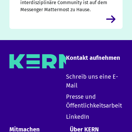
interdisziplinäre Community ist auf dem
Messenger Mattermost zu Hause.
Kontakt aufnehmen
×
Schreib uns eine E-
Mail
Hallo!
Presse und
Ich bin die KERN KI und kann zu allen Inhalten
Öffentlichkeitsarbeit
auf dieser Website Auskunft geben.
-
Erkläre KERN
LinkedIn
-
Design-System
-
Erste Schritte mit KERN
Mitmachen
Über KERN