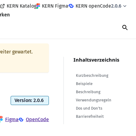
KERN Katalog
KERN Figma
KERN openCode
2.0.6
rken
eiter gewartet.
Inhaltsverzeichnis
Kurzbeschreibung
Beispiele
Beschreibung
Version: 2.0.6
Verwendungsregeln
Dos und Don’ts
Barrierefreiheit
Figma
OpenCode