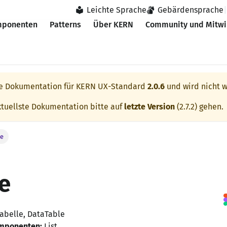
Leichte Sprache
Gebärdensprache
|
ponenten
Patterns
Über KERN
Community und Mitwi
ie Dokumentation für
KERN UX-Standard
2.0.6
und wird nicht w
ktuellste Dokumentation bitte auf
letzte Version
(
2.7.2
) gehen.
le
e
abelle, DataTable
omponenten:
List