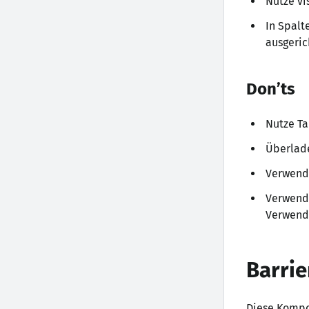
Nutze vi
In Spalt
ausgeric
Don’ts
Nutze Ta
Überlade
Verwende
Verwende
Verwende
Barrie
Diese Kompon