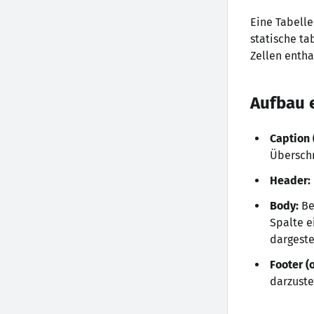
Eine Tabelle
statische ta
Zellen entha
Aufbau e
Caption 
Überschr
Header:
Body:
Bei
Spalte e
dargeste
Footer (
darzuste