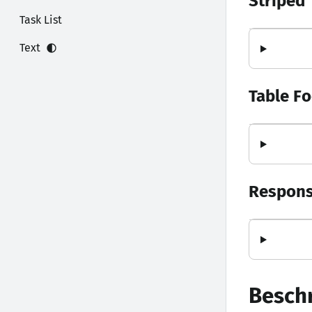
Striped 
Task List
Text
Table Fo
Respons
Besch