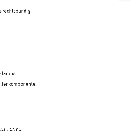
ts rechtsbündig
klärung.
bellenkomponente.
ältnis) für