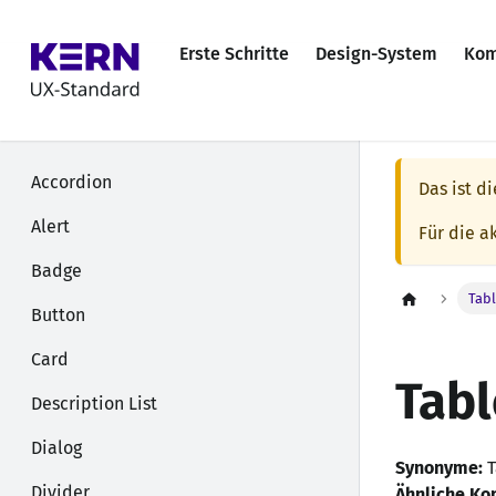
Erste Schritte
Design-System
Kom
Accordion
Das ist d
Alert
Für die a
Badge
Tab
Button
Card
Tabl
Description List
Dialog
Synonyme:
T
Divider
Ähnliche K