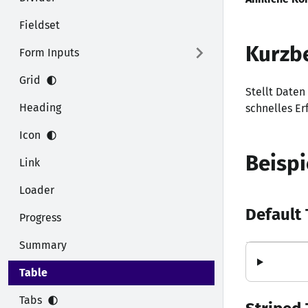
Fieldset
Kurzb
Form Inputs
Grid
Stellt Daten
Heading
schnelles Er
Icon
Beispi
Link
Loader
Default 
Progress
Summary
Table
Tabs