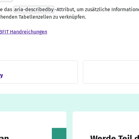
e das
aria-describedby
-Attribut, um zusätzliche Informatio
henden Tabellenzellen zu verknüpfen.
BFIT Handreichungen
y
 an
Werde Teil 