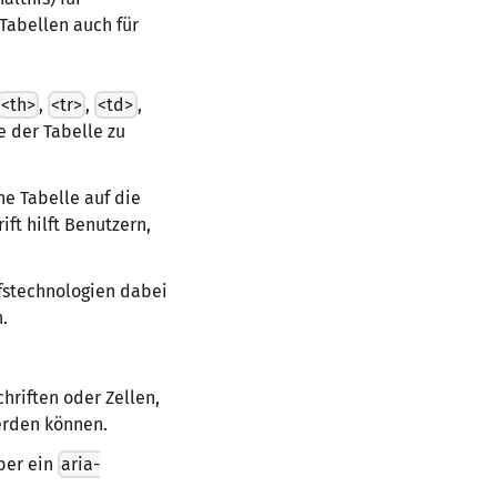
Tabellen auch für
<th>
,
<tr>
,
<td>
,
e der Tabelle zu
ne Tabelle auf die
ft hilft Benutzern,
fstechnologien dabei
.
hriften oder Zellen,
erden können.
ber ein
aria-