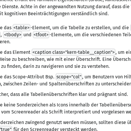
e Dienste. Achte in der angewandten Nutzung darauf, dass die 
t kognitiven Beeinträchtigungen verständlich sind.
e das
<table>
-Element, um die Tabelle zu erstellen, und die
,
<tbody>
und
<tfoot>
-Elemente, um die verschiedenen Teil
ieren.
e das Element
<caption class="kern-table__caption">
, um ei
Weise zu beschreiben, wie mit einer Überschrift. Eine Überschri
 zu finden, darin zu navigieren und sie zu verstehen.
e das Scope-Attribut Bsp.
scope="col"
, um Benutzern von Hil
n, zwischen Zeilen- und Spaltenüberschriften zu unterscheiden
icher, dass alle Tabellenüberschriften klar und prägnant sind.
 keine Sonderzeichen als Icons innerhalb der Tabellenübersc
 vom Screenreader als Schrift interpretiert und vorgelesen w
nderzeichen zwingend genutzt werden müssen, sollten diese ü
true"
für den Screenreader versteckt werden.