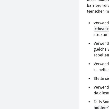
barrierefrei
Menschen mi
Verwend
<thead>
struktur
Verwend
gleiche 
Tabellen
Verwend
zu helfe
Stelle s
Verwende
da diese
Falls So
hidden="